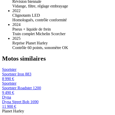
Révision biennale
Vidange, filtre, réglage embrayage
2022
Clignotants LED
Homologués, contrôle conformité
2024
Pneus + liquide de frein
Train complet Michelin Scorcher
2025
Reprise Planet Harley
Contrôle 60 points, sonomètre OK
Motos similaires
Sportster
Sportster Iron 883
8 990 €
Sportster
Sportster Roadster 1200
9 490 €
Dyna
Dyna Street Bob 1690
11 900 €
Planet
Harley