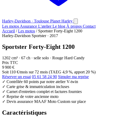
Harley-Davidson · Toulouse
Planet
Harley
Les motos
Assurance
L'atelier
Le blog
À propos
Contact
Accueil
/
Les motos
/
Sportster Forty-Eight 1200
Harley-Davidson Sportster · 2017
Sportster Forty-Eight 1200
1202 cm³ · 67 ch · selle solo · Rouge Hard Candy
Prix TTC
9 900 €
Soit
110 €/mois
sur 72 mois (TAEG 4,9 %, apport 20 %)
Réserver un essai
05 61 58 24 90
Simuler ma reprise
✓
Contrôlée 60 points par notre atelier V-twin
✓
Carte grise & immatriculation incluses
✓
Carnet d'entretien complet et factures fournies
✓
Reprise de votre ancienne moto
✓
Devis assurance MAAF Moto Custom sur place
Caractéristiques