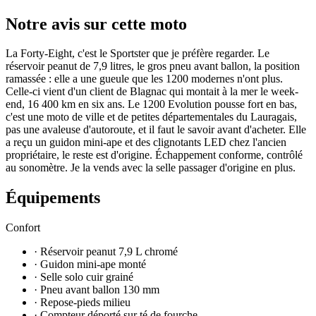
Notre avis sur cette moto
La Forty-Eight, c'est le Sportster que je préfère regarder. Le
réservoir peanut de 7,9 litres, le gros pneu avant ballon, la position
ramassée : elle a une gueule que les 1200 modernes n'ont plus.
Celle-ci vient d'un client de Blagnac qui montait à la mer le week-
end, 16 400 km en six ans. Le 1200 Evolution pousse fort en bas,
c'est une moto de ville et de petites départementales du Lauragais,
pas une avaleuse d'autoroute, et il faut le savoir avant d'acheter. Elle
a reçu un guidon mini-ape et des clignotants LED chez l'ancien
propriétaire, le reste est d'origine. Échappement conforme, contrôlé
au sonomètre. Je la vends avec la selle passager d'origine en plus.
Équipements
Confort
· Réservoir peanut 7,9 L chromé
· Guidon mini-ape monté
· Selle solo cuir grainé
· Pneu avant ballon 130 mm
· Repose-pieds milieu
· Compteur déporté sur té de fourche