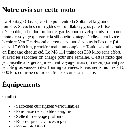
Notre avis sur cette moto
La Heritage Classic, c'est le pont entre la Softail et la grande
routière. Sacoches cuir rigides verrouillables, gros pare-brise
détachable, selle duo profonde, garde-boue enveloppants : on a une
moto de voyage qui garde la silhouette vintage. Celle-ci, en livrée
bicolore Vert Deadwood et crème, est une des plus belles que j'ai
eues. 17 600 km, première main, un couple de Toulouse qui partait
en Espagne chaque été. Le M8 114 traîne ces 330 kilos sans effort,
et avec les sacoches on charge pour une semaine. C'est la moto que
je conseille aux gens qui veulent voyager mais qui ne supportent pas
le côté gros vaisseau des Touring carénées. Pneus neufs montés à 16
000 km, courroie contrôlée. Selle et cuirs sans usure.
Équipements
Confort
· Sacoches cuir rigides verrouillables
· Pare-brise détachable d'origine
· Selle duo voyage profonde
· Repose-pieds avancés réglés
· Réservoir 18,9 L