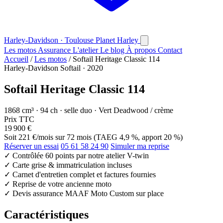
Harley-Davidson · Toulouse
Planet
Harley
Les motos
Assurance
L'atelier
Le blog
À propos
Contact
Accueil
/
Les motos
/
Softail Heritage Classic 114
Harley-Davidson Softail · 2020
Softail Heritage Classic 114
1868 cm³ · 94 ch · selle duo · Vert Deadwood / crème
Prix TTC
19 900 €
Soit
221 €/mois
sur 72 mois (TAEG 4,9 %, apport 20 %)
Réserver un essai
05 61 58 24 90
Simuler ma reprise
✓
Contrôlée 60 points par notre atelier V-twin
✓
Carte grise & immatriculation incluses
✓
Carnet d'entretien complet et factures fournies
✓
Reprise de votre ancienne moto
✓
Devis assurance MAAF Moto Custom sur place
Caractéristiques