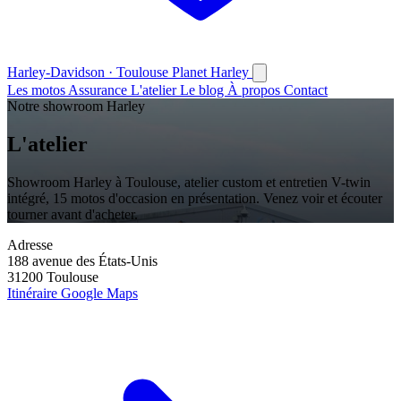
Harley-Davidson · Toulouse
Planet
Harley
Les motos
Assurance
L'atelier
Le blog
À propos
Contact
Notre showroom Harley
L'atelier
Showroom Harley à Toulouse, atelier custom et entretien V-twin
intégré, 15 motos d'occasion en présentation. Venez voir et écouter
tourner avant d'acheter.
Adresse
188 avenue des États-Unis
31200 Toulouse
Itinéraire Google Maps