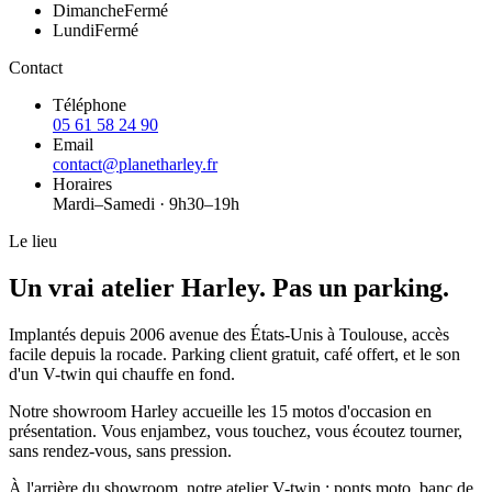
Dimanche
Fermé
Lundi
Fermé
Contact
Téléphone
05 61 58 24 90
Email
contact@planetharley.fr
Horaires
Mardi–Samedi · 9h30–19h
Le lieu
Un vrai atelier Harley. Pas un parking.
Implantés depuis 2006 avenue des États-Unis à Toulouse, accès
facile depuis la rocade. Parking client gratuit, café offert, et le son
d'un V-twin qui chauffe en fond.
Notre
showroom Harley
accueille les 15 motos d'occasion en
présentation. Vous enjambez, vous touchez, vous écoutez tourner,
sans rendez-vous, sans pression.
À l'arrière du showroom, notre
atelier V-twin
: ponts moto, banc de