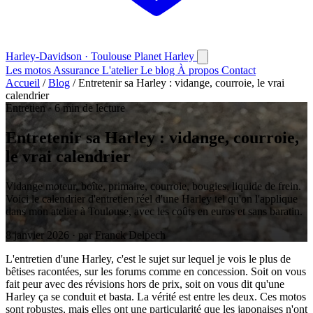
Harley-Davidson · Toulouse
Planet
Harley
Les motos
Assurance
L'atelier
Le blog
À propos
Contact
Accueil
/
Blog
/
Entretenir sa Harley : vidange, courroie, le vrai
calendrier
Entretien
·
6 min de lecture
Entretenir sa Harley : vidange, courroie,
le vrai calendrier
Vidange moteur, boîte, primaire, courroie, bougies, liquide de frein.
Voici le calendrier d'entretien réel d'une Harley tel qu'on l'applique
dans mon atelier à Toulouse, avec les coûts en euros et sans baratin.
8 janvier 2026 · par Franck Delpech
L'entretien d'une Harley, c'est le sujet sur lequel je vois le plus de
bêtises racontées, sur les forums comme en concession. Soit on vous
fait peur avec des révisions hors de prix, soit on vous dit qu'une
Harley ça se conduit et basta. La vérité est entre les deux. Ces motos
sont robustes, mais elles ont une particularité que les japonaises n'ont