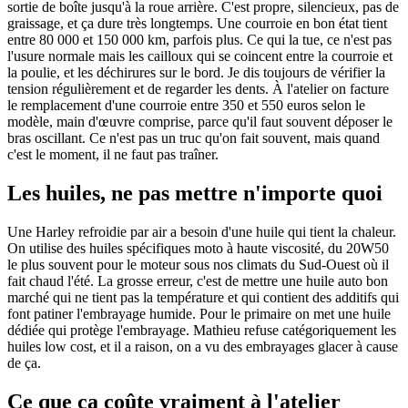
sortie de boîte jusqu'à la roue arrière. C'est propre, silencieux, pas de
graissage, et ça dure très longtemps. Une courroie en bon état tient
entre 80 000 et 150 000 km, parfois plus. Ce qui la tue, ce n'est pas
l'usure normale mais les cailloux qui se coincent entre la courroie et
la poulie, et les déchirures sur le bord. Je dis toujours de vérifier la
tension régulièrement et de regarder les dents. À l'atelier on facture
le remplacement d'une courroie entre 350 et 550 euros selon le
modèle, main d'œuvre comprise, parce qu'il faut souvent déposer le
bras oscillant. Ce n'est pas un truc qu'on fait souvent, mais quand
c'est le moment, il ne faut pas traîner.
Les huiles, ne pas mettre n'importe quoi
Une Harley refroidie par air a besoin d'une huile qui tient la chaleur.
On utilise des huiles spécifiques moto à haute viscosité, du 20W50
le plus souvent pour le moteur sous nos climats du Sud-Ouest où il
fait chaud l'été. La grosse erreur, c'est de mettre une huile auto bon
marché qui ne tient pas la température et qui contient des additifs qui
font patiner l'embrayage humide. Pour le primaire on met une huile
dédiée qui protège l'embrayage. Mathieu refuse catégoriquement les
huiles low cost, et il a raison, on a vu des embrayages glacer à cause
de ça.
Ce que ça coûte vraiment à l'atelier