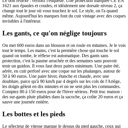
Le bon réflexe : vérifiez l'étiquette. Une protection marquée CE EN
1621 aux épaules et coudes, et idéalement une dorsale niveau 2, ça
change tout le jour où vous touchez le sol. Le style, on l'a quand
même. Aujourd'hui les marques font du cuir vintage avec des coques
invisibles à l'intérieur.
Les gants, ce qu'on néglige toujours
On met 600 euros dans un blouson et on roule en mitaines. Je le vois
tout le temps. Les mains, c'est la première chose qui touche le sol
quand on tombe, le réflexe est automatique. Des gants sans
protection, c'est la paume arrachée et des semaines sans pouvoir
tenir un guidon. Il vous faut deux paires minimum. Une paire été,
aérée, en cuir perforé avec une coque sur les phalanges, autour de
50 à 90 euros. Une paire hiver, étanche et chaude, avec une
doublure, parce qu'à 90 km/h par 4 degrés sur les cols de l'Ariège,
les doigts gèlent en dix minutes et on ne sent plus les commandes.
Comptez 80 à 150 euros pour de l'hiver sérieux. Petit truc maison :
des sur-gants pluie pliables dans la sacoche, ça coûte 20 euros et ça
sauve une journée entière.
Les bottes et les pieds
Le sélecteur de vitesse marque le dessus du pied gauche, ceux qui