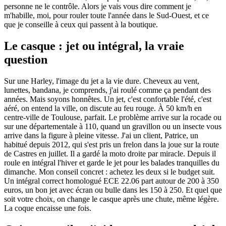
personne ne le contrôle. Alors je vais vous dire comment je
m'habille, moi, pour rouler toute l'année dans le Sud-Ouest, et ce
que je conseille à ceux qui passent à la boutique.
Le casque : jet ou intégral, la vraie
question
Sur une Harley, l'image du jet a la vie dure. Cheveux au vent,
lunettes, bandana, je comprends, j'ai roulé comme ça pendant des
années. Mais soyons honnêtes. Un jet, c'est confortable l'été, c'est
aéré, on entend la ville, on discute au feu rouge. À 50 km/h en
centre-ville de Toulouse, parfait. Le problème arrive sur la rocade ou
sur une départementale à 110, quand un gravillon ou un insecte vous
arrive dans la figure à pleine vitesse. J'ai un client, Patrice, un
habitué depuis 2012, qui s'est pris un frelon dans la joue sur la route
de Castres en juillet. Il a gardé la moto droite par miracle. Depuis il
roule en intégral l'hiver et garde le jet pour les balades tranquilles du
dimanche. Mon conseil concret : achetez les deux si le budget suit.
Un intégral correct homologué ECE 22.06 part autour de 200 à 350
euros, un bon jet avec écran ou bulle dans les 150 à 250. Et quel que
soit votre choix, on change le casque après une chute, même légère.
La coque encaisse une fois.