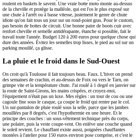
roulent en baskets le savent. Une vraie botte moto monte au-dessus
de la cheville et protège la malléole, qui est l'os le plus exposé sur
une chute à l'arrêt ou à basse vitesse, justement le genre de chute
idiote qu'on fait tous un jour sur un rond-point gras. Pour le custom,
pas besoin de bottes de circuit. Une bonne paire de boots cuir avec
renfort cheville et semelle antidérapante, étanche si possible, fait le
travail toute l'année. Budget 120 à 200 euros pour quelque chose qui
dure des années. Évitez les semelles trop lisses, le pied au sol sur un
parking mouillé, ça glisse.
La pluie et le froid dans le Sud-Ouest
On croit qu'à Toulouse il fait toujours beau. Faux. L'hiver on prend
des semaines de crachin, et au-dessus de Foix ou vers le Tarn, on
grimpe vite et la température chute. J'ai roulé à 1 degré en janvier sur
la route de Saint-Girons, les mains crispées, et croyez-moi,
l'équipement n'était pas un luxe. Mes règles : un tour de cou ou une
cagoule fine sous le casque, ça coupe le froid qui rentre par le col.
Un sur-pantalon de pluie roulé sous la selle, parce que les jambes
mouillées par 8 degrés, c'est l'hypothermie en une heure. Et le
principe des couches : un sous-vêtement technique près du corps,
une polaire, puis la veste coupe-vent. On enlève une couche quand
le soleil revient. Le chauffant existe aussi, poignées chauffantes
montées à l'atelier pour 150 euros environ pose comprise, et c'est le