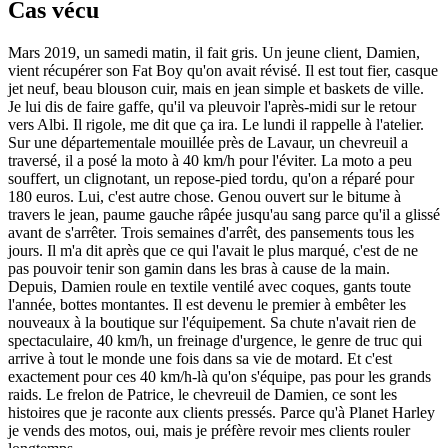
Cas vécu
Mars 2019, un samedi matin, il fait gris. Un jeune client, Damien,
vient récupérer son Fat Boy qu'on avait révisé. Il est tout fier, casque
jet neuf, beau blouson cuir, mais en jean simple et baskets de ville.
Je lui dis de faire gaffe, qu'il va pleuvoir l'après-midi sur le retour
vers Albi. Il rigole, me dit que ça ira. Le lundi il rappelle à l'atelier.
Sur une départementale mouillée près de Lavaur, un chevreuil a
traversé, il a posé la moto à 40 km/h pour l'éviter. La moto a peu
souffert, un clignotant, un repose-pied tordu, qu'on a réparé pour
180 euros. Lui, c'est autre chose. Genou ouvert sur le bitume à
travers le jean, paume gauche râpée jusqu'au sang parce qu'il a glissé
avant de s'arrêter. Trois semaines d'arrêt, des pansements tous les
jours. Il m'a dit après que ce qui l'avait le plus marqué, c'est de ne
pas pouvoir tenir son gamin dans les bras à cause de la main.
Depuis, Damien roule en textile ventilé avec coques, gants toute
l'année, bottes montantes. Il est devenu le premier à embêter les
nouveaux à la boutique sur l'équipement. Sa chute n'avait rien de
spectaculaire, 40 km/h, un freinage d'urgence, le genre de truc qui
arrive à tout le monde une fois dans sa vie de motard. Et c'est
exactement pour ces 40 km/h-là qu'on s'équipe, pas pour les grands
raids. Le frelon de Patrice, le chevreuil de Damien, ce sont les
histoires que je raconte aux clients pressés. Parce qu'à Planet Harley
je vends des motos, oui, mais je préfère revoir mes clients rouler