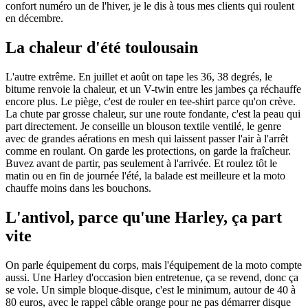
confort numéro un de l'hiver, je le dis à tous mes clients qui roulent
en décembre.
La chaleur d'été toulousain
L'autre extrême. En juillet et août on tape les 36, 38 degrés, le
bitume renvoie la chaleur, et un V-twin entre les jambes ça réchauffe
encore plus. Le piège, c'est de rouler en tee-shirt parce qu'on crève.
La chute par grosse chaleur, sur une route fondante, c'est la peau qui
part directement. Je conseille un blouson textile ventilé, le genre
avec de grandes aérations en mesh qui laissent passer l'air à l'arrêt
comme en roulant. On garde les protections, on garde la fraîcheur.
Buvez avant de partir, pas seulement à l'arrivée. Et roulez tôt le
matin ou en fin de journée l'été, la balade est meilleure et la moto
chauffe moins dans les bouchons.
L'antivol, parce qu'une Harley, ça part
vite
On parle équipement du corps, mais l'équipement de la moto compte
aussi. Une Harley d'occasion bien entretenue, ça se revend, donc ça
se vole. Un simple bloque-disque, c'est le minimum, autour de 40 à
80 euros, avec le rappel câble orange pour ne pas démarrer disque