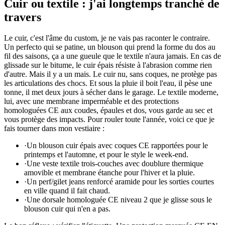
Cuir ou textile : j'ai longtemps tranché de
travers
Le cuir, c'est l'âme du custom, je ne vais pas raconter le contraire.
Un perfecto qui se patine, un blouson qui prend la forme du dos au
fil des saisons, ça a une gueule que le textile n'aura jamais. En cas de
glissade sur le bitume, le cuir épais résiste à l'abrasion comme rien
d'autre. Mais il y a un mais. Le cuir nu, sans coques, ne protège pas
les articulations des chocs. Et sous la pluie il boit l'eau, il pèse une
tonne, il met deux jours à sécher dans le garage. Le textile moderne,
lui, avec une membrane imperméable et des protections
homologuées CE aux coudes, épaules et dos, vous garde au sec et
vous protège des impacts. Pour rouler toute l'année, voici ce que je
fais tourner dans mon vestiaire :
·
Un blouson cuir épais avec coques CE rapportées pour le
printemps et l'automne, et pour le style le week-end.
·
Une veste textile trois-couches avec doublure thermique
amovible et membrane étanche pour l'hiver et la pluie.
·
Un perf/gilet jeans renforcé aramide pour les sorties courtes
en ville quand il fait chaud.
·
Une dorsale homologuée CE niveau 2 que je glisse sous le
blouson cuir qui n'en a pas.