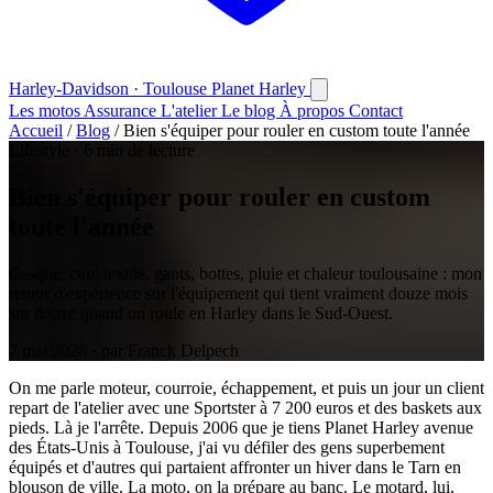
Harley-Davidson · Toulouse
Planet
Harley
Les motos
Assurance
L'atelier
Le blog
À propos
Contact
Accueil
/
Blog
/
Bien s'équiper pour rouler en custom toute l'année
Lifestyle
·
6 min de lecture
Bien s'équiper pour rouler en custom
toute l'année
Casque, cuir, textile, gants, bottes, pluie et chaleur toulousaine : mon
retour d'expérience sur l'équipement qui tient vraiment douze mois
sur douze quand on roule en Harley dans le Sud-Ouest.
7 mai 2026 · par Franck Delpech
On me parle moteur, courroie, échappement, et puis un jour un client
repart de l'atelier avec une Sportster à 7 200 euros et des baskets aux
pieds. Là je l'arrête. Depuis 2006 que je tiens Planet Harley avenue
des États-Unis à Toulouse, j'ai vu défiler des gens superbement
équipés et d'autres qui partaient affronter un hiver dans le Tarn en
blouson de ville. La moto, on la prépare au banc. Le motard, lui,